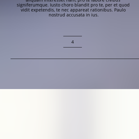
signiferumque. Iusto choro blandit pro te, per et quod 
vidit expetendis, te nec appareat rationibus. Paulo 
nostrud accusata in ius.
4