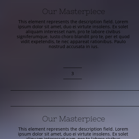
Our Masterpiece
This element represents the description field. Lorem 
ipsum dolor sit amet, duo ei virtute insolens. Ex solet 
aliquam interesset nam, pro te labore civibus 
signiferumque. Iusto choro blandit pro te, per et quod 
vidit expetendis, te nec appareat rationibus. Paulo 
nostrud accusata in ius.
3
Our Masterpiece
This element represents the description field. Lorem 
ipsum dolor sit amet, duo ei virtute insolens. Ex solet 
aliquam interesset nam, pro te labore civibus 